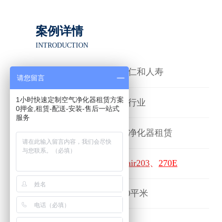
案例详情
INTRODUCTION
客户名称
招商仁和人寿
请您留言
1小时快速定制空气净化器租赁方案
所属行业
保险行业
0押金,租赁-配送-安装-售后一站式
服务
空气净化器租赁
服务项目
租赁机型
Blueair203
、
270E
净化面积
8,400平米