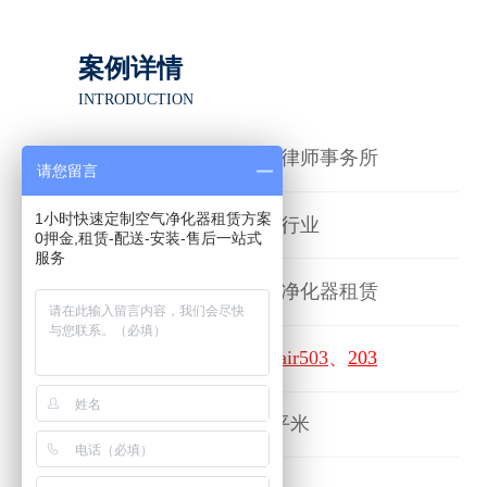
案例详情
INTRODUCTION
客户名称
海问律师事务所
请您留言
1小时快速定制空气净化器租赁方案
所属行业
律师行业
0押金,租赁-配送-安装-售后一站式
服务
空气净化器租赁
服务项目
租赁机型
Blueair503
、
203
净化面积
516平米